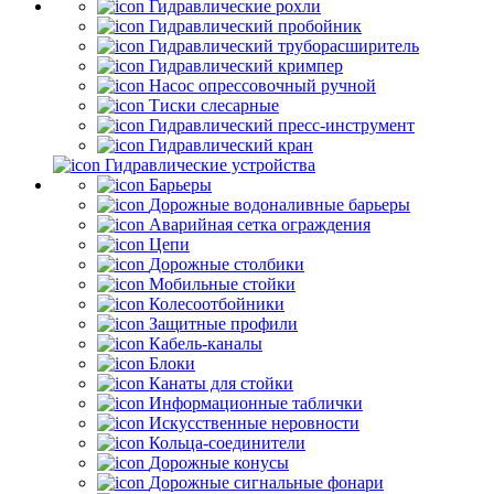
Гидравлические рохли
Гидравлический пробойник
Гидравлический труборасширитель
Гидравлический кримпер
Насос опрессовочный ручной
Тиски слесарные
Гидравлический пресс-инструмент
Гидравлический кран
Гидравлические устройства
Барьеры
Дорожные водоналивные барьеры
Аварийная сетка ограждения
Цепи
Дорожные столбики
Мобильные стойки
Колесоотбойники
Защитные профили
Кабель-каналы
Блоки
Канаты для стойки
Информационные таблички
Искусственные неровности
Кольца-соединители
Дорожные конусы
Дорожные сигнальные фонари