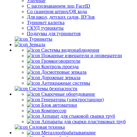
Уличные
С распознаванием лиц FaceID
Со сканером штрих/QR кода
Для школ, детских садов, ВУЗов
Турникет калитка
СКУД турникеты
Подиумы для турникетов
Турникеты
Зеркала
Системы видеонаблюдения
Пожарные извещатели и оповещатели
Громкоговорители
Контроль проезда
Досмотровые зеркала
Дорожные зеркала
Антикражные системы
Системы безопасности
Сварочные оборудование
Генераторы (электростанции)
Блок автоматики
Компрессор
Аппарат для стыковой сварки труб
Аппараты для сварки пластиковых труб
Силовая техника
Металлообрабатывающие