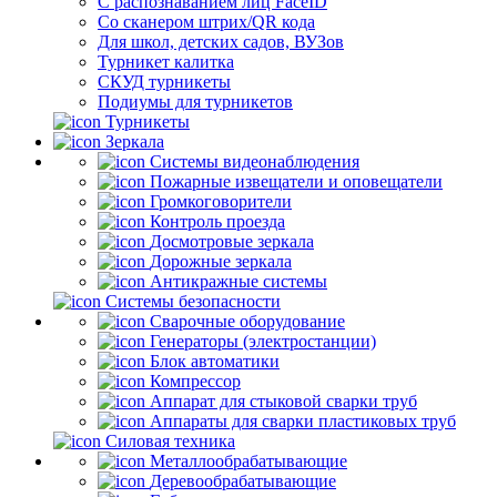
С распознаванием лиц FaceID
Со сканером штрих/QR кода
Для школ, детских садов, ВУЗов
Турникет калитка
СКУД турникеты
Подиумы для турникетов
Турникеты
Зеркала
Системы видеонаблюдения
Пожарные извещатели и оповещатели
Громкоговорители
Контроль проезда
Досмотровые зеркала
Дорожные зеркала
Антикражные системы
Системы безопасности
Сварочные оборудование
Генераторы (электростанции)
Блок автоматики
Компрессор
Аппарат для стыковой сварки труб
Аппараты для сварки пластиковых труб
Силовая техника
Металлообрабатывающие
Деревообрабатывающие