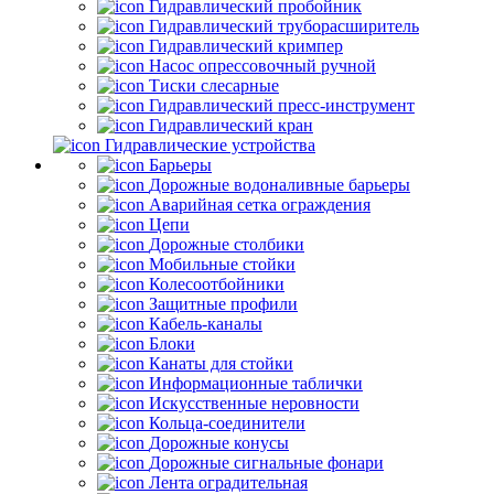
Гидравлический пробойник
Гидравлический труборасширитель
Гидравлический кримпер
Насос опрессовочный ручной
Тиски слесарные
Гидравлический пресс-инструмент
Гидравлический кран
Гидравлические устройства
Барьеры
Дорожные водоналивные барьеры
Аварийная сетка ограждения
Цепи
Дорожные столбики
Мобильные стойки
Колесоотбойники
Защитные профили
Кабель-каналы
Блоки
Канаты для стойки
Информационные таблички
Искусственные неровности
Кольца-соединители
Дорожные конусы
Дорожные сигнальные фонари
Лента оградительная